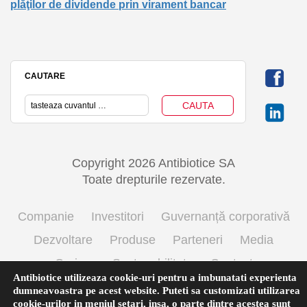
plăţilor de dividende prin virament bancar
CAUTARE
Copyright 2026 Antibiotice SA
Toate drepturile rezervate.
Companie
Investitori
Guvernanță corporativă
Dezvoltare
Produse
Parteneri
Media
Cariere
Sustenabilitate
Contact
Antibiotice utilizeaza cookie-uri pentru a imbunatati experienta
Termeni si conditii de utilizare
Politica cookie
dumneavoastra pe acest website. Puteti sa customizati utilizarea
cookie-urilor in meniul
setari
,
insa, o parte dintre acestea sunt