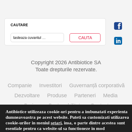
CAUTARE
Copyright 2026 Antibiotice SA
Toate drepturile rezervate.
Companie
Investitori
Guvernanță corporativă
Dezvoltare
Produse
Parteneri
Media
Cariere
Sustenabilitate
Contact
Antibiotice utilizeaza cookie-uri pentru a imbunatati experienta
Termeni si conditii de utilizare
Politica cookie
dumneavoastra pe acest website. Puteti sa customizati utilizarea
cookie-urilor in meniul
setari
,
insa, o parte dintre acestea sunt
Prelucrarea datelor cu caracter personal
esentiale pentru ca website-ul sa functioneze in mod