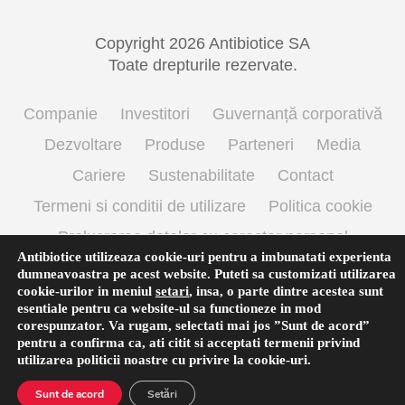
Copyright 2026 Antibiotice SA
Toate drepturile rezervate.
Companie
Investitori
Guvernanță corporativă
Dezvoltare
Produse
Parteneri
Media
Cariere
Sustenabilitate
Contact
Termeni si conditii de utilizare
Politica cookie
Prelucrarea datelor cu caracter personal
Antibiotice utilizeaza cookie-uri pentru a imbunatati experienta
dumneavoastra pe acest website. Puteti sa customizati utilizarea
cookie-urilor in meniul
setari
,
insa, o parte dintre acestea sunt
English
(
Engleză
)
Română
esentiale pentru ca website-ul sa functioneze in mod
corespunzator. Va rugam, selectati mai jos ”Sunt de acord”
pentru a confirma ca, ati citit si acceptati termenii privind
utilizarea
politicii noastre
cu privire la cookie-uri.
Sunt de acord
Setări