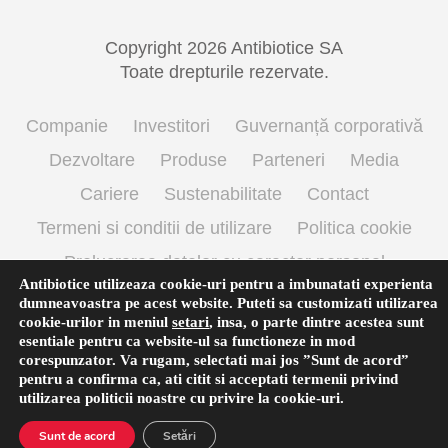
Copyright 2026 Antibiotice SA
Toate drepturile rezervate.
Companie
Investitori
Guvernanță corporativă
Dezvoltare
Produse
Parteneri
Media
Cariere
Sustenabilitate
Contact
Termeni si conditii de utilizare
Politica cookie
Prelucrarea datelor cu caracter personal
Antibiotice utilizeaza cookie-uri pentru a imbunatati experienta
dumneavoastra pe acest website. Puteti sa customizati utilizarea
cookie-urilor in meniul
setari
,
insa, o parte dintre acestea sunt
English
(
Engleză
)
Română
esentiale pentru ca website-ul sa functioneze in mod
corespunzator. Va rugam, selectati mai jos ”Sunt de acord”
pentru a confirma ca, ati citit si acceptati termenii privind
utilizarea
politicii noastre
cu privire la cookie-uri.
Sunt de acord
Setări