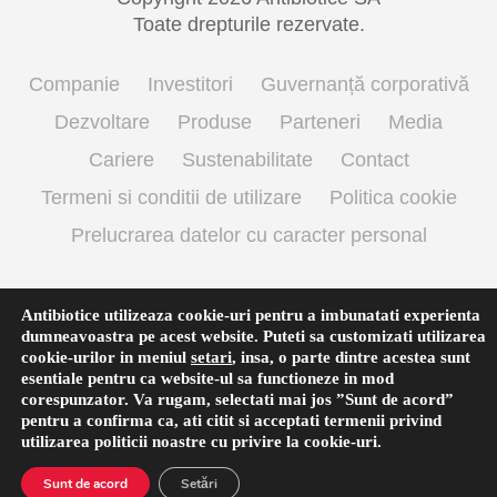
Toate drepturile rezervate.
Companie
Investitori
Guvernanță corporativă
Dezvoltare
Produse
Parteneri
Media
Cariere
Sustenabilitate
Contact
Termeni si conditii de utilizare
Politica cookie
Prelucrarea datelor cu caracter personal
Antibiotice utilizeaza cookie-uri pentru a imbunatati experienta
Română
dumneavoastra pe acest website. Puteti sa customizati utilizarea
cookie-urilor in meniul
setari
,
insa, o parte dintre acestea sunt
esentiale pentru ca website-ul sa functioneze in mod
corespunzator. Va rugam, selectati mai jos ”Sunt de acord”
pentru a confirma ca, ati citit si acceptati termenii privind
utilizarea
politicii noastre
cu privire la cookie-uri.
Sunt de acord
Setări