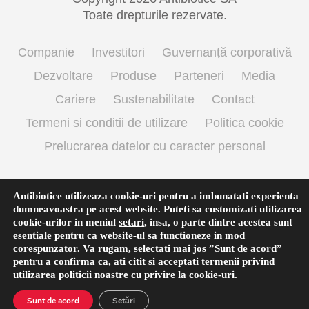
Toate drepturile rezervate.
Companie
Investitori
Guvernanță corporativă
Dezvoltare
Produse
Parteneri
Media
Cariere
Sustenabilitate
Contact
Termeni si conditii de utilizare
Politica cookie
Prelucrarea datelor cu caracter personal
Antibiotice utilizeaza cookie-uri pentru a imbunatati experienta
Română
dumneavoastra pe acest website. Puteti sa customizati utilizarea
cookie-urilor in meniul
setari
,
insa, o parte dintre acestea sunt
esentiale pentru ca website-ul sa functioneze in mod
corespunzator. Va rugam, selectati mai jos ”Sunt de acord”
pentru a confirma ca, ati citit si acceptati termenii privind
utilizarea
politicii noastre
cu privire la cookie-uri.
Sunt de acord
Setări