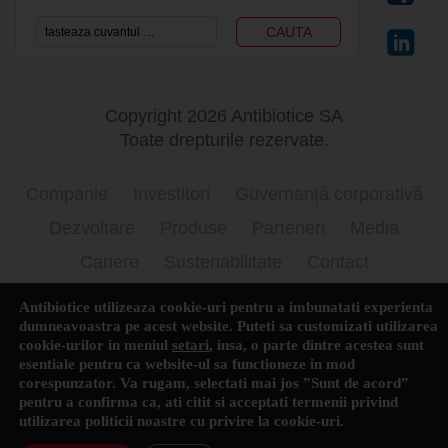
Copyright 2026 Antibiotice SA
Toate drepturile rezervate.
Companie
Investitori
Guvernanță corporativă
Dezvoltare
Produse
Parteneri
Media
Cariere
Sustenabilitate
Contact
Termeni si conditii de utilizare
Politica cookie
Antibiotice utilizeaza cookie-uri pentru a imbunatati experienta
dumneavoastra pe acest website. Puteti sa customizati utilizarea
Prelucrarea datelor cu caracter personal
cookie-urilor in meniul
setari
,
insa, o parte dintre acestea sunt
esentiale pentru ca website-ul sa functioneze in mod
corespunzator. Va rugam, selectati mai jos ”Sunt de acord”
pentru a confirma ca, ati citit si acceptati termenii privind
English
(
Engleză
)
Română
utilizarea
politicii noastre
cu privire la cookie-uri.