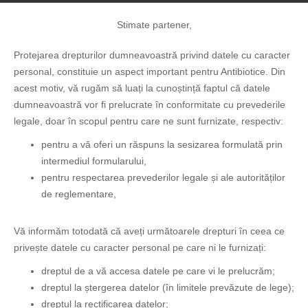
Stimate partener,
Română
Protejarea drepturilor dumneavoastră privind datele cu caracter
personal, constituie un aspect important pentru Antibiotice. Din
acest motiv, vă rugăm să luați la cunoștință faptul că datele
Home
>
Sustenabilitate
> Formular de etica
dumneavoastră vor fi prelucrate în conformitate cu prevederile
legale, doar în scopul pentru care ne sunt furnizate, respectiv:
Formular de etica
pentru a vă oferi un răspuns la sesizarea formulată prin
intermediul formularului,
pentru respectarea prevederilor legale și ale autorităților
NUME*
de reglementare,
Vă informăm totodată că aveți următoarele drepturi în ceea ce
PRENUME*
privește datele cu caracter personal pe care ni le furnizați:
dreptul de a vă accesa datele pe care vi le prelucrăm;
TELEFON
dreptul la ștergerea datelor (în limitele prevăzute de lege);
dreptul la rectificarea datelor;