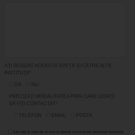
AŢI SESIZAT ACEASTĂ SPEŢĂ ŞI CĂTRE ALTE
INSTITUŢII*
DA
NU
PRECIZAŢI MODALITATEA PRIN CARE DORIŢI
SĂ FIŢI CONTACTAT*
TELEFON
EMAIL
POSTA
Am citit și sunt de acord ca datele cu caracter personal furnizate