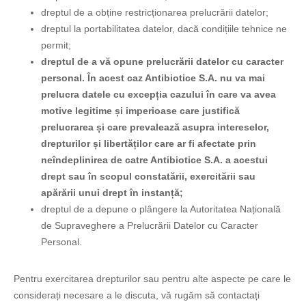
dreptul de a obține restricționarea prelucrării datelor;
dreptul la portabilitatea datelor, dacă condițiile tehnice ne
EMAIL
permit;
dreptul de a vă opune prelucrării datelor cu caracter
personal. În acest caz Antibiotice S.A. nu va mai
ADRESA
prelucra datele cu excepția cazului în care va avea
motive legitime și imperioase care justifică
prelucrarea și care prevalează asupra intereselor,
EVENIMENTUL SESIZAT*
drepturilor și libertăților care ar fi afectate prin
neîndeplinirea de catre Antibiotice S.A. a acestui
drept sau în scopul constatării, exercitării sau
DATA EVENIMENTULUI SESIZAT*
apărării unui drept în instanță;
dreptul de a depune o plângere la Autoritatea Națională
de Supraveghere a Prelucrării Datelor cu Caracter
Personal.
OBIECTUL SESIZARII
Pentru exercitarea drepturilor sau pentru alte aspecte pe care le
promovarea medicamentelor eliberate pe bază de
considerați necesare a le discuta, vă rugăm să contactați
prescripţie medicală, realizată de reprezentanţii Antibiotice