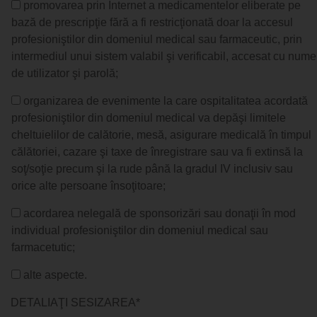
promovarea prin Internet a medicamentelor eliberate pe
bază de prescripţie fără a fi restricţionată doar la accesul
profesioniştilor din domeniul medical sau farmaceutic, prin
intermediul unui sistem valabil şi verificabil, accesat cu nume
de utilizator şi parolă;
organizarea de evenimente la care ospitalitatea acordată
profesioniştilor din domeniul medical va depăşi limitele
cheltuielilor de calătorie, mesă, asigurare medicală în timpul
călătoriei, cazare şi taxe de înregistrare sau va fi extinsă la
soţ/soţie precum şi la rude până la gradul IV inclusiv sau
orice alte persoane însoţitoare;
acordarea nelegală de sponsorizări sau donaţii în mod
individual profesioniştilor din domeniul medical sau
farmacetutic;
alte aspecte.
DETALIAŢI SESIZAREA*