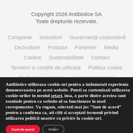
Copyright 2026 Antibiotice SA
Toate drepturile rezervate.
Companie
Investitori
Guvernanță corporativă
Dezvoltare
Produse
Parteneri
Media
Cariere
Sustenabilitate
Contact
Termeni si conditii de utilizare
Politica cookie
Prelucrarea datelor cu caracter personal
Antibiotice utilizeaza cookie-uri pentru a imbunatati experienta
dumneavoastra pe acest website. Puteti sa customizati utilizarea
cookie-urilor in meniul
setari
,
insa, o parte dintre acestea sunt
Română
esentiale pentru ca website-ul sa functioneze in mod
corespunzator. Va rugam, selectati mai jos ”Sunt de acord”
pentru a confirma ca, ati citit si acceptati termenii privind
utilizarea
politicii noastre
cu privire la cookie-uri.
Sunt de acord
Setări