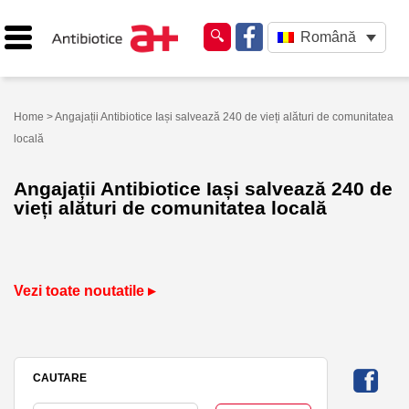
Română
Home
> Angajații Antibiotice Iași salvează 240 de vieți alături de comunitatea
locală
Angajații Antibiotice Iași salvează 240 de
vieți alături de comunitatea locală
Vezi toate noutatile ▸
CAUTARE