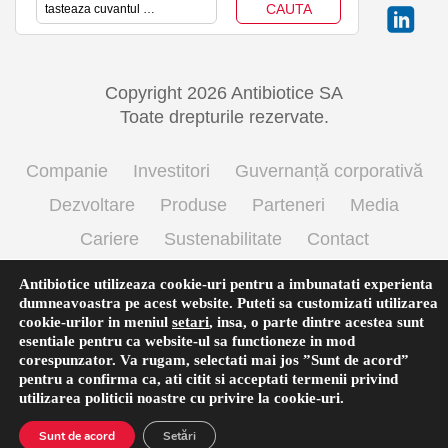
Copyright 2026 Antibiotice SA
Toate drepturile rezervate.
Companie
Investitori
Guvernanță corporativă
Dezvoltare
Produse
Parteneri
Media
Cariere
Sustenabilitate
Contact
Termeni si conditii de utilizare
Politica cookie
Antibiotice utilizeaza cookie-uri pentru a imbunatati experienta
dumneavoastra pe acest website. Puteti sa customizati utilizarea
Prelucrarea datelor cu caracter personal
cookie-urilor in meniul
setari
,
insa, o parte dintre acestea sunt
esentiale pentru ca website-ul sa functioneze in mod
corespunzator. Va rugam, selectati mai jos ”Sunt de acord”
pentru a confirma ca, ati citit si acceptati termenii privind
Română
utilizarea
politicii noastre
cu privire la cookie-uri.
Sunt de acord
Setări