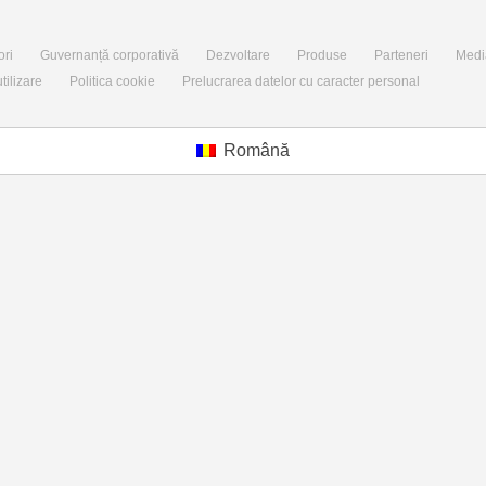
ori
Guvernanță corporativă
Dezvoltare
Produse
Parteneri
Medi
tilizare
Politica cookie
Prelucrarea datelor cu caracter personal
Română