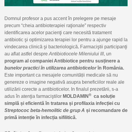
Domnul profesor a pus accent în prelegere pe mesaje
precum “cheia antibioterapiei raţionale” respectiv
identificarea acelor pacienţi care necesită tratament
antibiotic şi optimizarea terapiei lor pentru a ajunge rapid la
vindecarea clinică şi bacteriologică
.
Farmaciştii participanţi
au aflat astfel despre
Antibiotiocele Mileniului III
, un
program al companiei Antibiotice pentru susținere a
bunelor practici
în utilizarea antibioticelor
în România.
Este important ca mesajele comunității medicale să nu
genereze o imagine negativă asupra beneficiilor reale ale
utilizării corecte a antibioticelor. In finalul prezetării, s-a
®
adus în atenţia farmaciştilor
MOLDAMIN
ca soluție
simplă și eficientă în tratarea și profilaxia infecției cu
Streptococ beta-hemolitic de grup A
și recomandare de
primă intenție în infecția sifilitică.