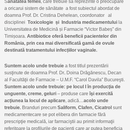
S
ănătatea femeii
, care trebuie să reprezinte o preocupare
a oricarui sistem de sănătate a fost subiectul abordat de
doamna Prof. Dr. Cristina Dehelean, coordonator al
disciplinei
Toxicologie și Industria medicamentului
la
Universitatea de Medicină și Farmacie “Victor Babeș” din
Timișoara.
Antibiotice oferă beneficii pacientelor din
România, prin cea mai diversificată gamă de ovule
destinată tratamentului infecțiilor vaginale.
Suntem acolo unde trebuie
a fost titlul prezentării
susţinute de doamna Prof. Dr
.
Doina Drăgănescu, Decan
al Facultăţii de Farmacie – U.M.F. “Carol Davila” Bucureşti.
Suntem acolo unde trebuie: pe locul I în producţia de
unguente, creme, geluri
– produse care
îşi exercită
acţiunea la locul de aplicare
, adică…
acolo unde
trebuie.
Branduri precum
Saliform, Clafen, Cicatrol
sunt
medicamentecare se pot elibera din farmacie fără
prescripţie medicală, iar farmaciştii au primit informaţii
referitoare la profilurile de pacienţi care ar putea beneficia