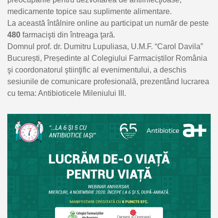
medicamente topice sau suplimente alimentare.
La această întâlnire online au participat un număr de peste
480
farmacişti din întreaga ţară
.
Domnul prof. dr. Dumitru Lupuliasa, U.M.F. “Carol Davila”
București, Președinte al Colegiului Farmaciștilor România
şi coordonatorul ştiinţific al evenimentului, a deschis
sesiunile de comunicare profesională, prezentând lucrarea
cu tema: Antibioticele Mileniului III.