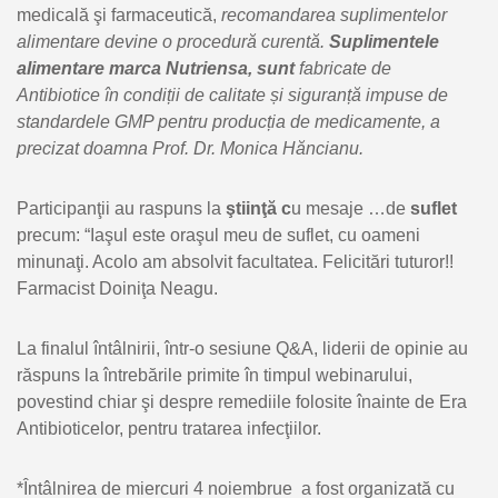
medicală şi farmaceutică,
recomandarea suplimentelor
alimentare devine o procedură curentă.
Suplimentele
alimentare marca Nutriensa, sunt
fabricate de
Antibiotice
î
n condi
ț
ii de calitate
ș
i siguran
ță
impuse de
standardele GMP pentru produc
ț
ia de medicamente, a
precizat doamna Prof. Dr. Monica Hăncianu.
Participanţii au raspuns la
ştiinţă c
u mesaje …de
suflet
precum: “Iaşul este oraşul meu de suflet, cu oameni
minunaţi. Acolo am absolvit facultatea. Felicitări tuturor!!
Farmacist Doiniţa Neagu.
La finalul întâlnirii, într-o sesiune Q&A, liderii de opinie au
răspuns la întrebările primite în timpul webinarului,
povestind chiar şi despre remediile folosite înainte de Era
Antibioticelor, pentru tratarea infecţiilor.
*Întâlnirea de miercuri 4 noiembrue a fost organizată cu