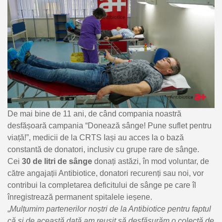
De mai bine de 11 ani, de când compania noastră
desfășoară campania “Donează sânge! Pune suflet pentru
viață!”, medicii de la CRTS Iași au acces la o bază
constantă de donatori, inclusiv cu grupe rare de sânge.
Cei
30 de litri de sânge
donați astăzi, în mod voluntar, de
către angajații Antibiotice, donatori recurenți sau noi, vor
contribui la completarea deficitului de sânge pe care îl
înregistrează permanent spitalele ieșene.
„
Mulțumim partenerilor noștri de la Antibiotice pentru faptul
că și de această dată am reușit să desfășurăm o colectă de