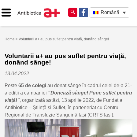
Română
Home
> Voluntarii a+ au pus suflet pentru viață, donând sânge!
Voluntarii a+ au pus suflet pentru viață,
donând sânge!
13.04.2022
Peste
65
de colegi
au donat sânge în cadrul celei de-a 21-
a ediții a campaniei
“Donează sânge! Pune suflet pentru
viață!”
, organizată astăzi, 13 aprilie 2022, de Fundația
Antibiotice – Știință și Suflet, în parteneriat cu Centrul
Regional de Transfuzie Sanguină Iași (CRTS Iași).