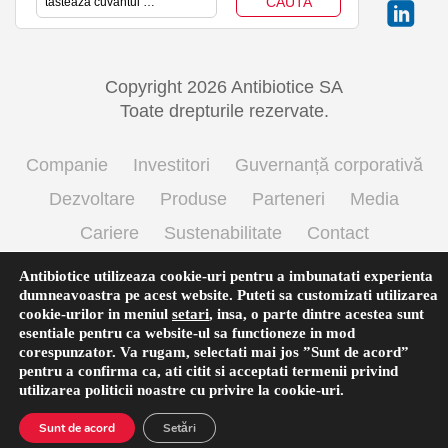
Copyright 2026 Antibiotice SA
Toate drepturile rezervate.
Companie
Investitori
Guvernanță corporativă
Dezvoltare
Produse
Parteneri
Media
Cariere
Sustenabilitate
Contact
Termeni si conditii de utilizare
Politica cookie
Antibiotice utilizeaza cookie-uri pentru a imbunatati experienta
dumneavoastra pe acest website. Puteti sa customizati utilizarea
Prelucrarea datelor cu caracter personal
cookie-urilor in meniul
setari
,
insa, o parte dintre acestea sunt
esentiale pentru ca website-ul sa functioneze in mod
corespunzator. Va rugam, selectati mai jos ”Sunt de acord”
pentru a confirma ca, ati citit si acceptati termenii privind
Română
utilizarea
politicii noastre
cu privire la cookie-uri.
Sunt de acord
Setări