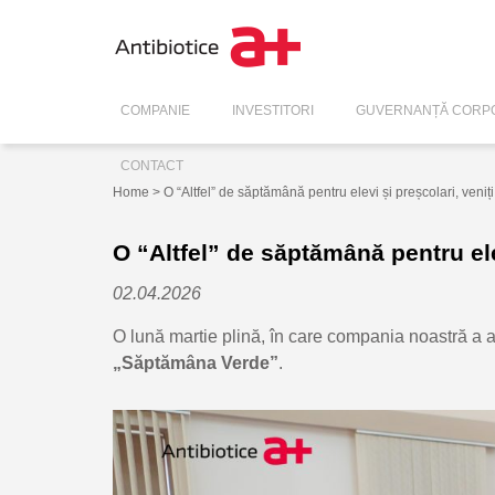
COMPANIE
INVESTITORI
GUVERNANȚĂ CORPO
CONTACT
Home
> O “Altfel” de săptămână pentru elevi și preșcolari, veniți
O “Altfel” de săptămână pentru elev
02.04.2026
O lună martie plină, în care compania noastră a 
„Săptămâna Verde”
.