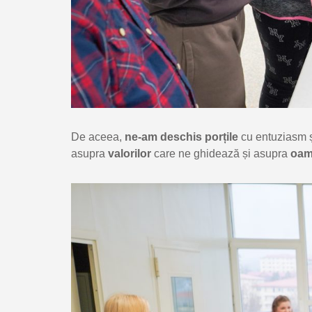
De aceea,
ne-am deschis porțile
cu entuziasm ș
asupra
valorilor
care ne ghidează și asupra
oam