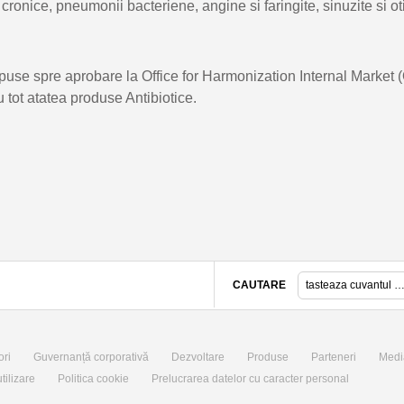
 cronice, pneumonii bacteriene, angine si faringite, sinuzite si oti
use spre aprobare la Office for Harmonization Internal Market (
 tot atatea produse Antibiotice.
CAUTARE
ori
Guvernanță corporativă
Dezvoltare
Produse
Parteneri
Medi
tilizare
Politica cookie
Prelucrarea datelor cu caracter personal