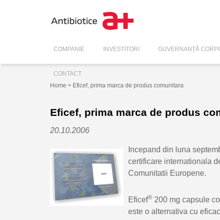
COMPANIE
INVESTITORI
GUVERNANȚĂ CORPO
CONTACT
Home
> Eficef, prima marca de produs comunitara
Eficef, prima marca de produs co
20.10.2006
Incepand di
n luna septemb
certificare internationala
Comunitatii Europene.
®
Eficef
200 mg capsule cont
este o alternativa cu eficac