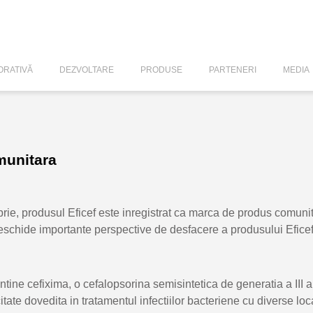
RATIVĂ
DEZVOLTARE
PRODUSE
PARTENERI
MEDIA
munitara
rie, produsul Eficef este inregistrat ca marca de produs comuni
 deschide importante perspective de desfacere a produsului Efice
ine cefixima, o cefalopsorina semisintetica de generatia a III a 
itate dovedita in tratamentul infectiilor bacteriene cu diverse local