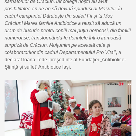
sărbătorilor de Crăciun, iar colegii noștri au avut
posibilitatea an de an să devină spiriduși ai Moșului, în
cadrul campaniei Dăruiește din suflet! Fii și tu Moș
Crăciun! Marea familie Antibiotice a reușit să aducă un
dram de bucurie pentru copiii mai puțin norocoși, din familii
numeroase, transformându-le dorințele într-o frumoasă
surpriză de Crăciun. Mulţumim pe această cale și
colaboratorilor din cadrul Departamentului Pro Vita
”,
a
declarat Ioana Tode, preşedinte al Fundaţiei „Antibiotice-
Ştiinţă şi suflet” Antibiotice Iași.