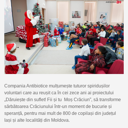
Compania Antibiotice mulțumește tuturor spiridușilor
voluntari care au reușit ca în cei zece ani ai proiectului
„Dăruiește din suflet! Fii și tu Moș Crăciun”, să transforme
sărbătoarea Crăciunului într-un moment de bucurie și
speranță, pentru mai mult de 800 de copilași din județul
Iași și alte localități din Moldova.