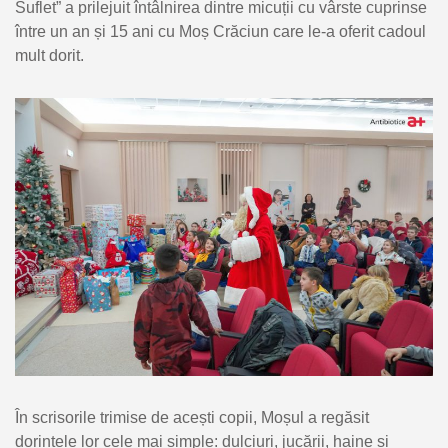
Suflet” a prilejuit întâlnirea dintre micuții cu vârste cuprinse
între un an și 15 ani cu Moș Crăciun care le-a oferit cadoul
mult dorit.
În scrisorile trimise de acești copii, Moșul a regăsit
dorințele lor cele mai simple: dulciuri, jucării, haine și