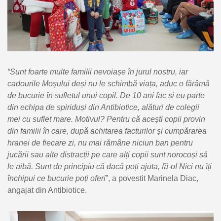
“Sunt foarte multe familii nevoiașe în jurul nostru, iar
cadourile Moșului deși nu le schimbă viața, aduc o fărâmă
de bucurie în sufletul unui copil. De 10 ani fac și eu parte
din echipa de spiriduși din Antibiotice, alături de colegii
mei cu suflet mare. Motivul? Pentru că acești copii provin
din familii în care, după achitarea facturilor și cumpărarea
hranei de fiecare zi, nu mai rămâne niciun ban pentru
jucării sau alte distracții pe care alți copii sunt norocoși să
le aibă. Sunt de principiu că dacă poți ajuta, fă-o! Nici nu îți
închipui ce bucurie poți oferi
”, a povestit Marinela Diac,
angajat din Antibiotice.