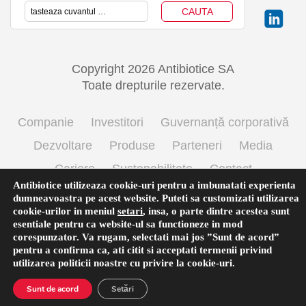
Copyright 2026 Antibiotice SA
Toate drepturile rezervate.
Companie
Investitori
Guvernanță corporativă
Dezvoltare
Produse
Parteneri
Media
Cariere
Sustenabilitate
Contact
Antibiotice utilizeaza cookie-uri pentru a imbunatati experienta
Termeni si conditii de utilizare
Politica cookie
dumneavoastra pe acest website. Puteti sa customizati utilizarea
cookie-urilor in meniul
setari
,
insa, o parte dintre acestea sunt
Prelucrarea datelor cu caracter personal
esentiale pentru ca website-ul sa functioneze in mod
corespunzator. Va rugam, selectati mai jos ”Sunt de acord”
pentru a confirma ca, ati citit si acceptati termenii privind
utilizarea
politicii noastre
cu privire la cookie-uri.
Română
Sunt de acord
Setări