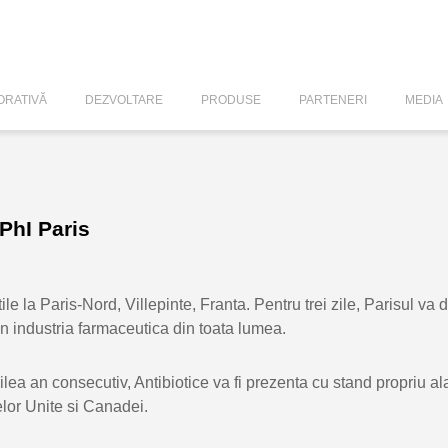
RATIVĂ
DEZVOLTARE
PRODUSE
PARTENERI
MEDIA
CPhI Paris
le la Paris-Nord, Villepinte, Franta. Pentru trei zile, Parisul va
n industria
farmaceutica din toata lumea.
eilea an consecutiv, Antibiotice va fi prezenta cu stand propriu 
elor Unite si Canadei.