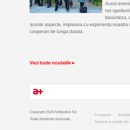
Acest evenim
noi oportuni
biosinteza, 
aceste aspecte, impreuna cu experienta noastra de
cooperari de lunga durata.
Vezi toate noutatile ▸
Copyright 2026 Antibiotice SA
Companie
Investit
Toate drepturile rezervate.
Termeni si conditii de u