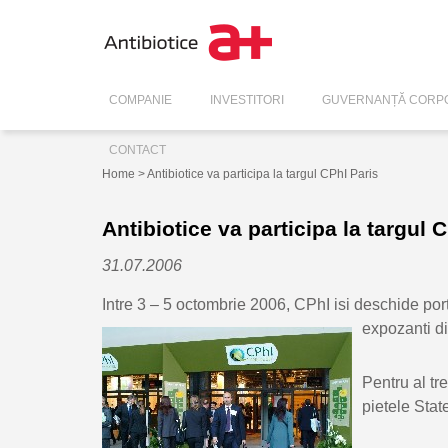
COMPANIE
INVESTITORI
GUVERNANȚĂ CORPO
CONTACT
Home
> Antibiotice va participa la targul CPhI Paris
Antibiotice va participa la targul 
31.07.2006
Intre 3 – 5 octombrie 2006, CPhI isi deschide porti
expozanti di
Pentru al tr
pietele Stat