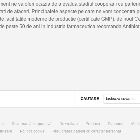
ent ne va oferi ocazia de a evalua stadiul cooperarii cu partenerii
tati de afaceri. Principalele aspecte pe care ne vom concentra p
de facilitatile moderne de productie (certificate GMP), de noul
 peste 50 de ani in industria farmaceutica recomanda Antibiotic
CAUTARE
ori
Guvernanță corporativă
Dezvoltare
Produse
Parteneri
Medi
tilizare
Politica cookie
Prelucrarea datelor cu caracter personal