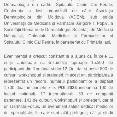
Dermatologie din cadrul Spitalului Clinic Căi Ferate.
Conferința a fost organizată de către Asociaţia
Dermatologilor din Moldova (ADEM), sub egida
Universităţii de Medicină şi Farmacie „Grigore T. Popa”, a
Societății Române de Dermatologie, Societății de Medici și
Naturaliști, Colegiului Medicilor și Farmaciștilor si
Spitalului Clinic Căi Ferate, în parteneriat cu Primăria Iași.
Evenimentul a crescut constant și a ajuns ca în cele 11
ediții anterioare să însumeze aproape 15.500 de
participanți din România și din 12 țări, dar și peste 800 de
cursuri, workshopuri și prelegeri. În acest an, participarea a
reprezentat un record, numărul participanților a depășit
1.700 doar în primele zile.
PDI 2023
înseamnă 100 de
lectori naționali, 17 internaționali, 30 de companii
partenere, 141 de cursuri, workshopuri și prelegeri, dar și
un Dermato-Focus, un eveniment satelit dedicat medicilor
de specialitate, în care sunt atât prelegeri, cât și studii