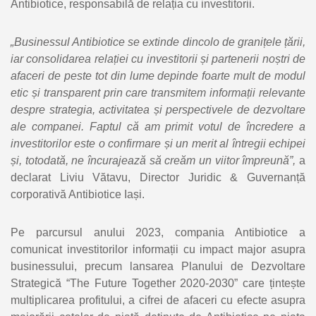
Antibiotice, responsabilă de relația cu investitorii.
„Businessul Antibiotice se extinde dincolo de granițele țării,
iar consolidarea relației cu investitorii și partenerii noștri de
afaceri de peste tot din lume depinde foarte mult de modul
etic și transparent prin care transmitem informații relevante
despre strategia, activitatea și perspectivele de dezvoltare
ale companei. Faptul că am primit votul de încredere a
investitorilor este o confirmare și un merit al întregii echipei
și, totodată, ne încurajează să creăm un viitor împreună”,
a
declarat Liviu Vătavu, Director Juridic & Guvernanță
corporativă Antibiotice Iași.
Pe parcursul anului 2023, compania Antibiotice a
comunicat investitorilor informații cu impact major asupra
businessului, precum lansarea Planului de Dezvoltare
Strategică “The Future Together 2020-2030” care țintește
multiplicarea profitului, a cifrei de afaceri cu efecte asupra