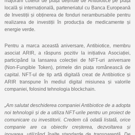
majorării cotelor de piață deținute de Antibiotice pe piața
locală și internațională, parteneriatul cu Banca Europeană
de Investiții și obținerea de fonduri nerambursabile pentru
realizarea de investiții în producția de medicamente și
energie verde.
Pentru a marca această aniversare, Antibiotice, membru
asociat ARIR, a răspuns pozitiv la inițiativa Asociației,
participând la lansarea colecției de NFT-uri aniversare
(Non-Fungible Token), primele din piața românească de
capital. NFT-ul de tip artă digitală creat de Antibiotice și
ARIR transpune în mediul digital misiunea și valorile
companiei, folosind tehnologia blockchain.
„Am salutat deschiderea companiei Antibiotice de a adopta
noi tehnologii și de a utiliza NFT-urile pentru un proiect de
comunicare cu investitorii. Credem că odată listată, orice
companie are ca obiectiv creșterea, dezvoltarea și
inovarea, utilizând înalte standarde de transparență. De