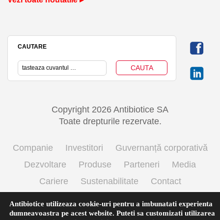
CAUTARE
Copyright 2026 Antibiotice SA
Toate drepturile rezervate.
Companie
Investitori
Guvernanță corporativă
Dezvoltare
Produse
Parteneri
Media
Cariere
Sustenabilitate
Contact
Termeni si conditii de utilizare
Politica cookie
Antibiotice utilizeaza cookie-uri pentru a imbunatati experienta
dumneavoastra pe acest website. Puteti sa customizati utilizarea
Prelucrarea datelor cu caracter personal