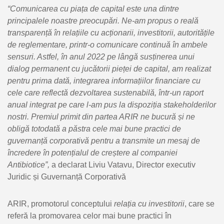
“
Comunicarea cu piața de capital este una dintre
principalele noastre preocup
ări
. Ne-am propus o reală
transparență în relațiile cu acționarii, investitorii, autoritățile
de reglementare, printr-o comunicare continuă în ambele
sensuri. Astfel, în anul 2022 pe lângă susținerea unui
dialog permanent cu jucătorii pieței de capital, am realizat
pentru prima dat
ă
, integrarea informațiilor financiare cu
cele care reflectă dezvoltarea sustenabilă, într-un raport
anual integrat pe care l-am pus la dispoziția stakeholderilor
nostri. Premiul primit din partea ARIR ne bucură și ne
obligă totodată a păstra
cele mai bune practici de
guvernanță corporativă pentru a transmite un mesaj de
încredere în potențialul de creștere al companiei
Antibiotice”,
a declarat Liviu Vatavu, Director executiv
Juridic și Guvernanță Corporativă
ARIR, promotorul conceptului
relația cu investitorii
, care se
referă la promovarea celor mai bune practici în