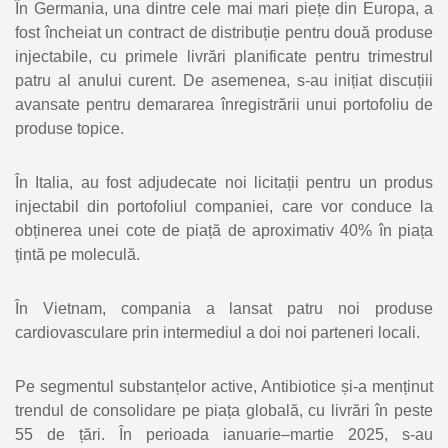
În Germania, una dintre cele mai mari piețe din Europa, a
fost încheiat un contract de distribuție pentru două produse
injectabile, cu primele livrări planificate pentru trimestrul
patru al anului curent. De asemenea, s-au inițiat discuțiii
avansate pentru demararea înregistrării unui portofoliu de
produse topice.
În Italia, au fost adjudecate noi licitații pentru un produs
injectabil din portofoliul companiei, care vor conduce la
obținerea unei cote de piață de aproximativ 40% în piața
țintă pe moleculă.
În Vietnam, compania a lansat patru noi produse
cardiovasculare prin intermediul a doi noi parteneri locali.
Pe segmentul substanțelor active, Antibiotice și-a menținut
trendul de consolidare pe piața globală, cu livrări în peste
55 de țări. În perioada ianuarie–martie 2025, s-au