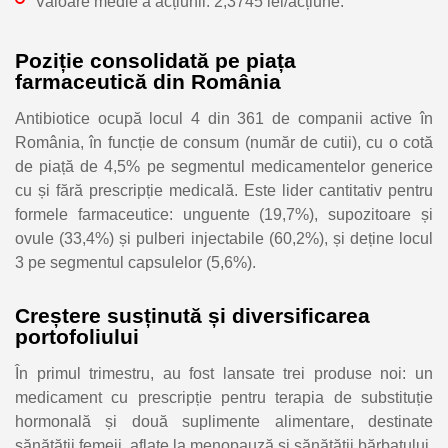
Valoare medie a acțiunii: 2,3745 lei/acțiune.
Poziție consolidată pe piața
farmaceutică din România
Antibiotice ocupă locul 4 din 361 de companii active în
România, în funcție de consum (număr de cutii), cu o cotă
de piață de 4,5% pe segmentul medicamentelor generice
cu și fără prescripție medicală. Este lider cantitativ pentru
formele farmaceutice: unguente (19,7%), supozitoare și
ovule (33,4%) și pulberi injectabile (60,2%), și deține locul
3 pe segmentul capsulelor (5,6%).
Creștere susținută și diversificarea
portofoliului
În primul trimestru, au fost lansate trei produse noi: un
medicament cu prescripție pentru terapia de substituție
hormonală și două suplimente alimentare, destinate
sănătății femeii aflate la menopauză și sănătății bărbatului,