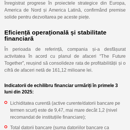
înregistrat progrese în proiectele strategice din Europa,
America de Nord și America Latină, confirmând premise
solide pentru dezvoltarea pe aceste piețe.
Eficiență operațională și stabilitate
financiară
În perioada de referință, compania și-a desfășurat
activitatea în acord cu planul de afaceri “The Future
Together”, reușind să consolideze rata de profitabilității și o
cifră de afaceri netă de 161,12 milioane lei.
Indicatorii de echilibru financiar urmăriți în primele 3
luni din 2025:
Lichiditatea curentă (active curente/datorii bancare pe
termen scurt) este de 9,47, mai mare decât 1,2 (nivel
recomandat de instituțiile financiare);
Total datorii bancare (suma datoriilor bancare ca