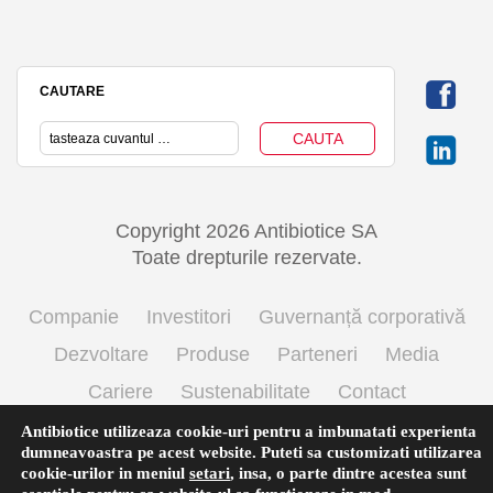
CAUTARE
Copyright 2026 Antibiotice SA
Toate drepturile rezervate.
Companie
Investitori
Guvernanță corporativă
Dezvoltare
Produse
Parteneri
Media
Cariere
Sustenabilitate
Contact
Termeni si conditii de utilizare
Politica cookie
Antibiotice utilizeaza cookie-uri pentru a imbunatati experienta
dumneavoastra pe acest website. Puteti sa customizati utilizarea
Prelucrarea datelor cu caracter personal
cookie-urilor in meniul
setari
,
insa, o parte dintre acestea sunt