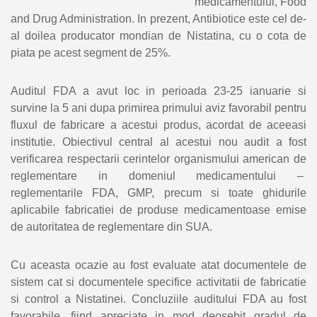
medicamentului, Food
and Drug Administration. In prezent, Antibiotice este cel de-
al doilea producator mondian de Nistatina, cu o cota de
piata pe acest segment de 25%.
Auditul FDA a avut loc in perioada 23-25 ianuarie si
survine la 5 ani dupa primirea primului aviz favorabil pentru
fluxul de fabricare a acestui produs, acordat de aceeasi
institutie. Obiectivul central al acestui nou audit a fost
verificarea respectarii cerintelor organismului american de
reglementare in domeniul medicamentului –
reglementarile FDA, GMP, precum si toate ghidurile
aplicabile fabricatiei de produse medicamentoase emise
de autoritatea de reglementare din SUA.
Cu aceasta ocazie au fost evaluate atat documentele de
sistem cat si documentele specifice activitatii de fabricatie
si control a Nistatinei. Concluziile auditului FDA au fost
favorabile, fiind apreciate in mod deosebit gradul de