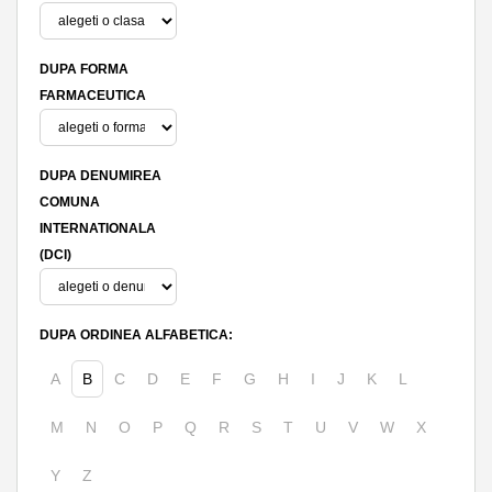
DUPA FORMA
FARMACEUTICA
DUPA DENUMIREA
COMUNA
INTERNATIONALA
(DCI)
DUPA ORDINEA ALFABETICA:
A
B
C
D
E
F
G
H
I
J
K
L
M
N
O
P
Q
R
S
T
U
V
W
X
Y
Z