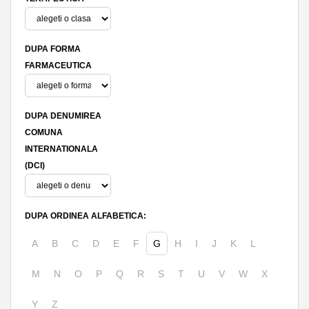
DUPA FORMA
FARMACEUTICA
DUPA DENUMIREA
COMUNA
INTERNATIONALA
(DCI)
DUPA ORDINEA ALFABETICA:
A
B
C
D
E
F
G
H
I
J
K
L
M
N
O
P
Q
R
S
T
U
V
W
X
Y
Z