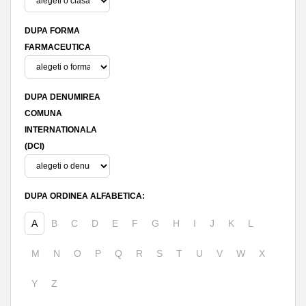
DUPA FORMA
FARMACEUTICA
DUPA DENUMIREA
COMUNA
INTERNATIONALA
(DCI)
DUPA ORDINEA ALFABETICA:
A
B
C
D
E
F
G
H
I
J
K
L
M
N
O
P
Q
R
S
T
U
V
W
X
Y
Z