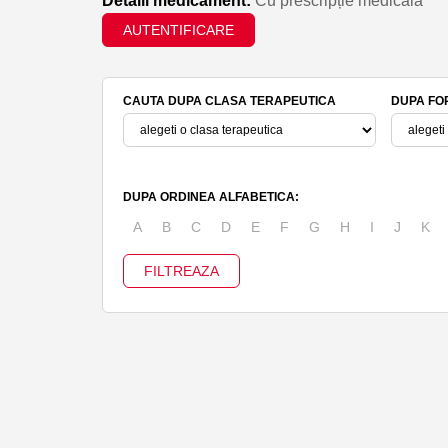
Detalii medicament:
Cu prescripție medicală
AUTENTIFICARE
CAUTA DUPA CLASA TERAPEUTICA
DUPA FO
DUPA ORDINEA ALFABETICA:
A
B
C
D
E
F
G
H
I
J
K