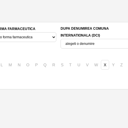
DUPA DENUMIREA COMUNA
RMA FARMACEUTICA
INTERNATIONALA (DCI)
L
M
N
O
P
Q
R
S
T
U
V
W
X
Y
Z