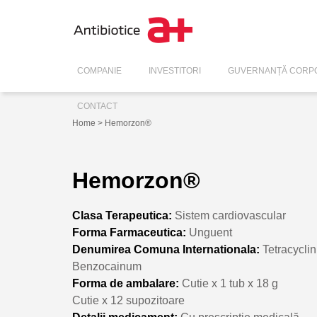
COMPANIE
INVESTITORI
GUVERNANȚĂ CORPO
CONTACT
Home
> Hemorzon®
Hemorzon®
Clasa Terapeutica:
Sistem cardiovascular
Forma Farmaceutica:
Unguent
Denumirea Comuna Internationala:
Tetracyclin
Benzocainum
Forma de ambalare:
Cutie x 1 tub x 18 g
Cutie x 12 supozitoare