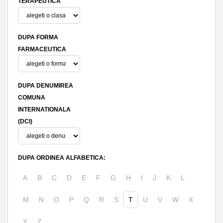
TERAPEUTICA
DUPA FORMA
FARMACEUTICA
DUPA DENUMIREA
COMUNA
INTERNATIONALA
(DCI)
DUPA ORDINEA ALFABETICA:
A
B
C
D
E
F
G
H
I
J
K
L
M
N
O
P
Q
R
S
T
U
V
W
X
Y
Z