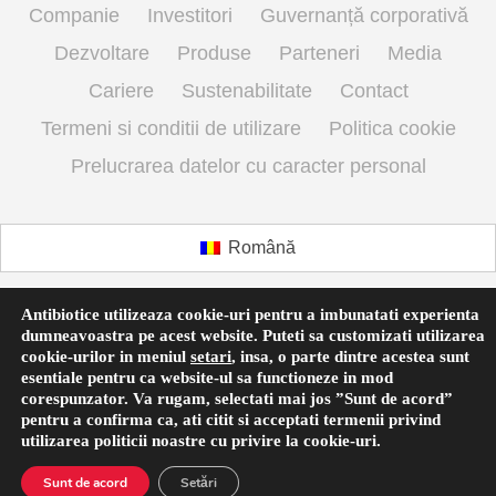
Companie
Investitori
Guvernanță corporativă
Dezvoltare
Produse
Parteneri
Media
Cariere
Sustenabilitate
Contact
Termeni si conditii de utilizare
Politica cookie
Prelucrarea datelor cu caracter personal
Română
Antibiotice utilizeaza cookie-uri pentru a imbunatati experienta
dumneavoastra pe acest website. Puteti sa customizati utilizarea
cookie-urilor in meniul
setari
,
insa, o parte dintre acestea sunt
esentiale pentru ca website-ul sa functioneze in mod
corespunzator. Va rugam, selectati mai jos ”Sunt de acord”
pentru a confirma ca, ati citit si acceptati termenii privind
utilizarea
politicii noastre
cu privire la cookie-uri.
Sunt de acord
Setări