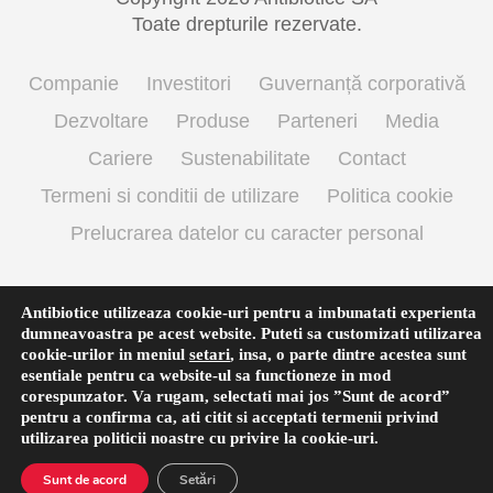
Toate drepturile rezervate.
Companie
Investitori
Guvernanță corporativă
Dezvoltare
Produse
Parteneri
Media
Cariere
Sustenabilitate
Contact
Termeni si conditii de utilizare
Politica cookie
Prelucrarea datelor cu caracter personal
Antibiotice utilizeaza cookie-uri pentru a imbunatati experienta
Română
dumneavoastra pe acest website. Puteti sa customizati utilizarea
cookie-urilor in meniul
setari
,
insa, o parte dintre acestea sunt
esentiale pentru ca website-ul sa functioneze in mod
corespunzator. Va rugam, selectati mai jos ”Sunt de acord”
pentru a confirma ca, ati citit si acceptati termenii privind
utilizarea
politicii noastre
cu privire la cookie-uri.
Sunt de acord
Setări