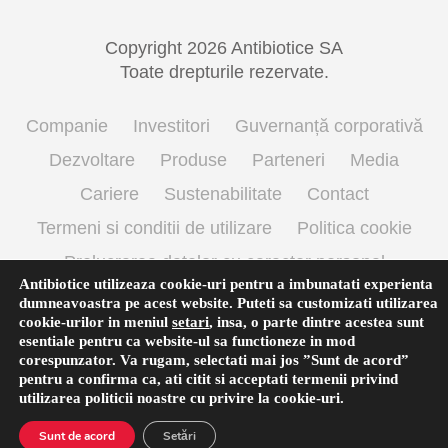
Copyright 2026 Antibiotice SA
Toate drepturile rezervate.
Companie
Investitori
Guvernanță corporativă
Dezvoltare
Produse
Parteneri
Media
Cariere
Sustenabilitate
Contact
Termeni si conditii de utilizare
Politica cookie
Prelucrarea datelor cu caracter personal
Antibiotice utilizeaza cookie-uri pentru a imbunatati experienta
dumneavoastra pe acest website. Puteti sa customizati utilizarea
cookie-urilor in meniul
setari
,
insa, o parte dintre acestea sunt
Română
esentiale pentru ca website-ul sa functioneze in mod
corespunzator. Va rugam, selectati mai jos ”Sunt de acord”
pentru a confirma ca, ati citit si acceptati termenii privind
utilizarea
politicii noastre
cu privire la cookie-uri.
Sunt de acord
Setări