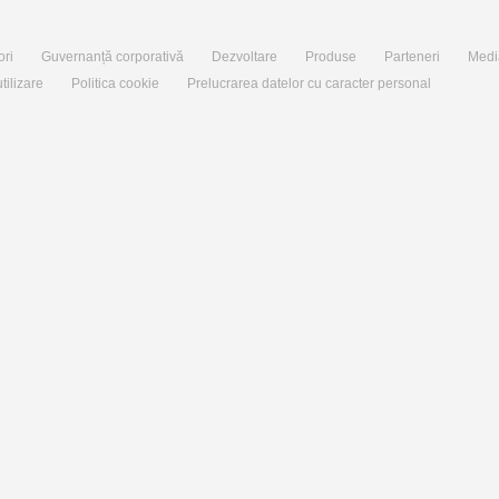
ori
Guvernanță corporativă
Dezvoltare
Produse
Parteneri
Medi
tilizare
Politica cookie
Prelucrarea datelor cu caracter personal