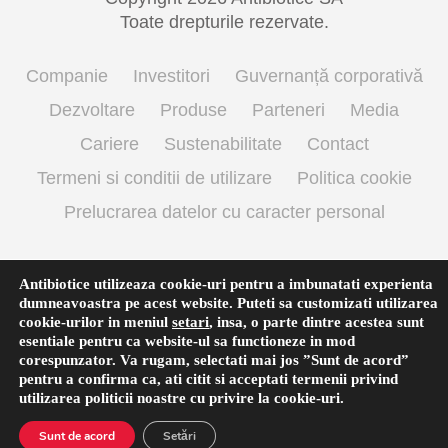
Toate drepturile rezervate.
Companie
Investitori
Guvernanță corporativă
Dezvoltare
Produse
Parteneri
Media
Cariere
Sustenabilitate
Contact
Termeni si conditii de utilizare
Politica cookie
Prelucrarea datelor cu caracter personal
Antibiotice utilizeaza cookie-uri pentru a imbunatati experienta
Română
dumneavoastra pe acest website. Puteti sa customizati utilizarea
cookie-urilor in meniul
setari
,
insa, o parte dintre acestea sunt
esentiale pentru ca website-ul sa functioneze in mod
corespunzator. Va rugam, selectati mai jos ”Sunt de acord”
pentru a confirma ca, ati citit si acceptati termenii privind
utilizarea
politicii noastre
cu privire la cookie-uri.
Sunt de acord
Setări