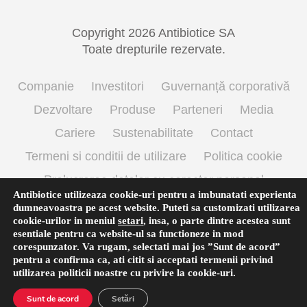
Copyright 2026 Antibiotice SA
Toate drepturile rezervate.
Companie
Investitori
Guvernanță corporativă
Dezvoltare
Produse
Parteneri
Media
Cariere
Sustenabilitate
Contact
Termeni si conditii de utilizare
Politica cookie
Prelucrarea datelor cu caracter personal
Antibiotice utilizeaza cookie-uri pentru a imbunatati experienta
dumneavoastra pe acest website. Puteti sa customizati utilizarea
cookie-urilor in meniul
setari
,
insa, o parte dintre acestea sunt
esentiale pentru ca website-ul sa functioneze in mod
corespunzator. Va rugam, selectati mai jos ”Sunt de acord”
pentru a confirma ca, ati citit si acceptati termenii privind
utilizarea
politicii noastre
cu privire la cookie-uri.
Sunt de acord
Setări