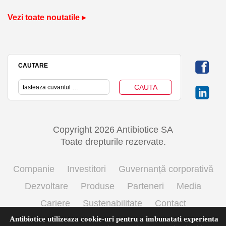
Vezi toate noutatile ▸
CAUTARE
Copyright 2026 Antibiotice SA
Toate drepturile rezervate.
Companie
Investitori
Guvernanță corporativă
Dezvoltare
Produse
Parteneri
Media
Cariere
Sustenabilitate
Contact
Antibiotice utilizeaza cookie-uri pentru a imbunatati experienta
Termeni si conditii de utilizare
Politica cookie