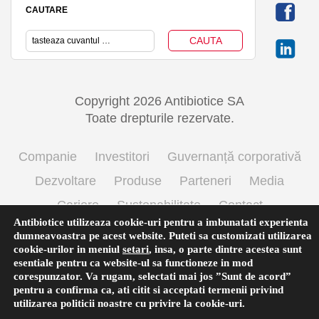
CAUTARE
Copyright 2026 Antibiotice SA
Toate drepturile rezervate.
Companie
Investitori
Guvernanță corporativă
Dezvoltare
Produse
Parteneri
Media
Cariere
Sustenabilitate
Contact
Antibiotice utilizeaza cookie-uri pentru a imbunatati experienta
Termeni si conditii de utilizare
Politica cookie
dumneavoastra pe acest website. Puteti sa customizati utilizarea
cookie-urilor in meniul
setari
,
insa, o parte dintre acestea sunt
Prelucrarea datelor cu caracter personal
esentiale pentru ca website-ul sa functioneze in mod
corespunzator. Va rugam, selectati mai jos ”Sunt de acord”
pentru a confirma ca, ati citit si acceptati termenii privind
utilizarea
politicii noastre
cu privire la cookie-uri.
Română