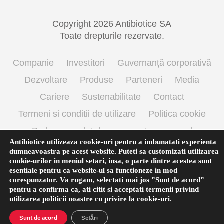
Copyright 2026 Antibiotice SA
Toate drepturile rezervate.
Companie
Investitori
Guvernanță corporativă
Dezvoltare
Produse
Parteneri
Media
Cariere
Sustenabilitate
Contact
Termeni si conditii de utilizare
Politica cookie
Prelucrarea datelor cu caracter personal
Antibiotice utilizeaza cookie-uri pentru a imbunatati experienta
dumneavoastra pe acest website. Puteti sa customizati utilizarea
cookie-urilor in meniul
setari
,
insa, o parte dintre acestea sunt
Română
esentiale pentru ca website-ul sa functioneze in mod
corespunzator. Va rugam, selectati mai jos ”Sunt de acord”
pentru a confirma ca, ati citit si acceptati termenii privind
utilizarea
politicii noastre
cu privire la cookie-uri.
Sunt de acord
Setări