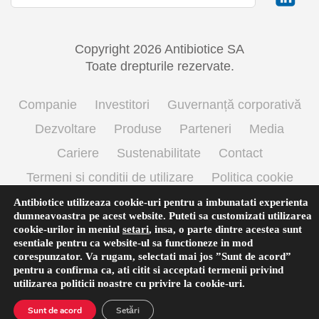
Copyright 2026 Antibiotice SA
Toate drepturile rezervate.
Companie
Investitori
Guvernanță corporativă
Dezvoltare
Produse
Parteneri
Media
Cariere
Sustenabilitate
Contact
Termeni si conditii de utilizare
Politica cookie
Prelucrarea datelor cu caracter personal
Antibiotice utilizeaza cookie-uri pentru a imbunatati experienta
dumneavoastra pe acest website. Puteti sa customizati utilizarea
cookie-urilor in meniul
setari
,
insa, o parte dintre acestea sunt
esentiale pentru ca website-ul sa functioneze in mod
Română
corespunzator. Va rugam, selectati mai jos ”Sunt de acord”
pentru a confirma ca, ati citit si acceptati termenii privind
utilizarea
politicii noastre
cu privire la cookie-uri.
Sunt de acord
Setări