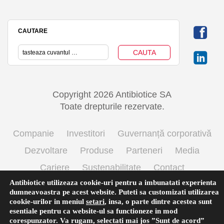
CAUTARE
Copyright 2026 Antibiotice SA
Toate drepturile rezervate.
Companie
Investitori
Guvernanță corporativă
Dezvoltare
Produse
Parteneri
Media
Cariere
Sustenabilitate
Contact
Antibiotice utilizeaza cookie-uri pentru a imbunatati experienta
Termeni si conditii de utilizare
Politica cookie
dumneavoastra pe acest website. Puteti sa customizati utilizarea
Prelucrarea datelor cu caracter personal
cookie-urilor in meniul
setari
,
insa, o parte dintre acestea sunt
esentiale pentru ca website-ul sa functioneze in mod
corespunzator. Va rugam, selectati mai jos ”Sunt de acord”