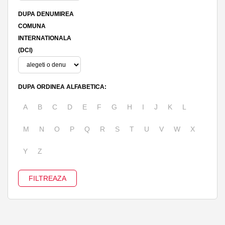
DUPA DENUMIREA
COMUNA
INTERNATIONALA
(DCI)
DUPA ORDINEA ALFABETICA:
A
B
C
D
E
F
G
H
I
J
K
L
M
N
O
P
Q
R
S
T
U
V
W
X
Y
Z